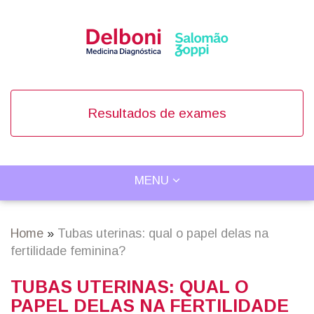
Skip
to
main
content
Resultados de exames
TOGGLE
MENU
Main
NAVIGATION
navigation
Home
Tubas uterinas: qual o papel delas na
Breadcrumb
fertilidade feminina?
TUBAS UTERINAS: QUAL O
PAPEL DELAS NA FERTILIDADE