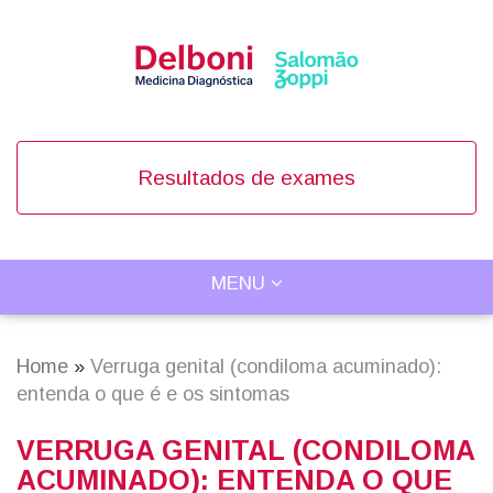
Skip
to
main
content
Resultados de exames
TOGGLE
MENU
Main
NAVIGATION
navigation
Home
Verruga genital (condiloma acuminado):
Breadcrumb
entenda o que é e os sintomas
VERRUGA GENITAL (CONDILOMA
ACUMINADO): ENTENDA O QUE