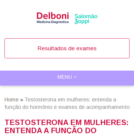
Skip
to
main
content
Resultados de exames
TOGGLE
MENU
Main
NAVIGATION
navigation
Home
Testosterona em mulheres: entenda a
Breadcrumb
função do hormônio e exames de acompanhamento
TESTOSTERONA EM MULHERES:
ENTENDA A FUNÇÃO DO