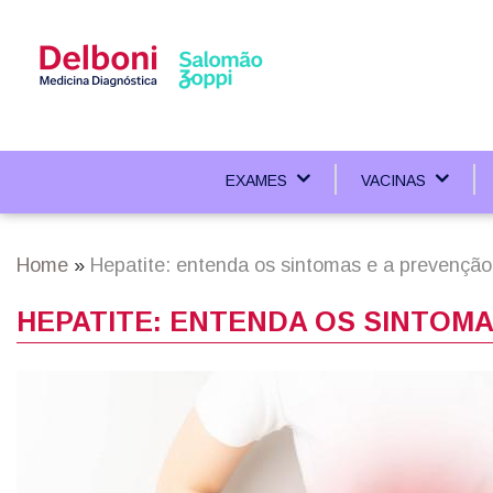
Skip
to
main
content
EXAMES
VACINAS
Main
navigation
Home
Hepatite: entenda os sintomas e a prevençã
Breadcrumb
HEPATITE: ENTENDA OS SINTOM