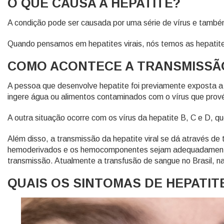
O QUE CAUSA A HEPATITE?
A condição pode ser causada por uma série de vírus e tamb
Quando pensamos em hepatites virais, nós temos as hepatite
COMO ACONTECE A TRANSMISSÃ
A pessoa que desenvolve hepatite foi previamente exposta a um
ingere água ou alimentos contaminados com o vírus que pr
A outra situação ocorre com os vírus da hepatite B, C e D,
Além disso, a transmissão da hepatite viral se dá através d
hemoderivados e os hemocomponentes sejam adequadamente t
transmissão. Atualmente a transfusão de sangue no Brasil, n
QUAIS OS SINTOMAS DE HEPATIT