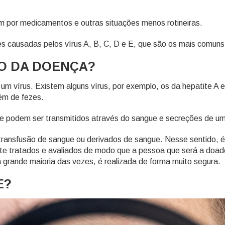
ém por medicamentos e outras situações menos rotineiras.
s causadas pelos vírus A, B, C, D e E, que são os mais comun
O DA DOENÇA?
 vírus. Existem alguns vírus, por exemplo, os da hepatite A e E
ovém de fezes.
 que podem ser transmitidos através do sangue e secreções de
e transfusão de sangue ou derivados de sangue. Nesse sentido,
ratados e avaliados de modo que a pessoa que será a doadora
a grande maioria das vezes, é realizada de forma muito segura.
E?