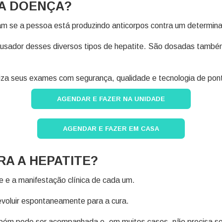
DA DOENÇA?
liam se a pessoa está produzindo anticorpos contra um determin
causador desses diversos tipos de hepatite. São dosadas tamb
za seus exames com segurança, qualidade e tecnologia de pont
AGENDAR E FAZER NA UNIDADE
AGENDAR E FAZER EM CASA
RA A HEPATITE?
e e a manifestação clínica de cada um.
voluir espontaneamente para a cura.
bém pode ser acompanhada e, em muitos casos, não precisa se