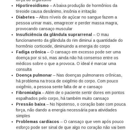
Hipotireoidismo
– A baixa produção de hormônios da
tireoide causa desânimo, insônia e irritação
Diabetes
– Altos níveis de açúcar no sangue fazem a
pessoa urinar mais, emagrecer e perder massa magra,
provocando cansaço muscular
Insuficiência da glândula suprarrenal
– O mau
funcionamento da glândula do rim diminui a quantidade do
hormônio corticoide, diminuindo a energia do corpo
Fadiga crônica
– O cansaço em excesso pode ser uma
doença por si só, mas ainda não há consenso entre os
médicos sobre o que a provoca. O ideal é marcar uma
consulta
Doença pulmonar
– Nas doenças pulmonares crônicas,
há problema na troca de oxigênio do corpo. Com pouco
oxigênio, a pessoa sente falta de ar e cansaço
Fibromialgia
– Além de o paciente sentir dores em pontos
espalhados pelo corpo, há também muito cansaço
Pressão baixa
– No hipotenso, o coração bate com pouca
força, não dando a energia necessária para atividades
simples
Problemas cardíacos
– O cansaço que vem após pouco
esforço pode ser sinal de que algo no coração não vai bem