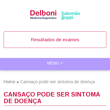
Skip
to
main
content
Resultados de exames
TOGGLE
MENU
Main
NAVIGATION
navigation
Home
Cansaço pode ser sintoma de doença
Breadcrumb
CANSAÇO PODE SER SINTOMA
DE DOENÇA