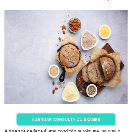
AGENDAR CONSULTA OU EXAMES
A
doença celíaca
é uma condição autoimune, na qual o