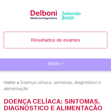
Skip
to
main
content
Resultados de exames
TOGGLE
MENU
Main
NAVIGATION
navigation
Home
Doença celíaca: sintomas, diagnóstico e
Breadcrumb
alimentação
DOENÇA CELÍACA: SINTOMAS,
DIAGNÓSTICO E ALIMENTAÇÃO