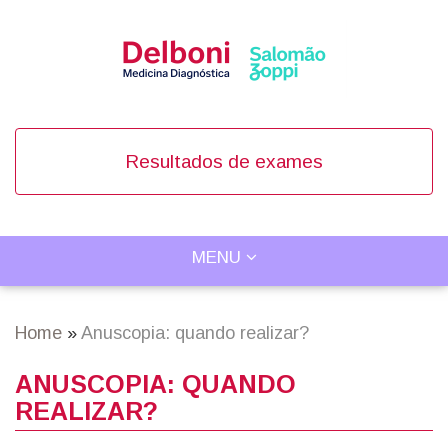
Skip
to
main
content
Resultados de exames
TOGGLE
MENU
Main
NAVIGATION
navigation
Home
Anuscopia: quando realizar?
Breadcrumb
ANUSCOPIA: QUANDO
REALIZAR?