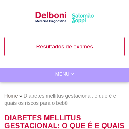
Skip
to
main
content
Resultados de exames
TOGGLE
MENU
Main
NAVIGATION
navigation
Home
Diabetes mellitus gestacional: o que é e
Breadcrumb
quais os riscos para o bebê
DIABETES MELLITUS
GESTACIONAL: O QUE É E QUAIS