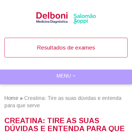
Skip
to
main
content
Resultados de exames
TOGGLE
MENU
Main
NAVIGATION
navigation
Home
Creatina: Tire as suas dúvidas e entenda
Breadcrumb
para que serve
CREATINA: TIRE AS SUAS
DÚVIDAS E ENTENDA PARA QUE